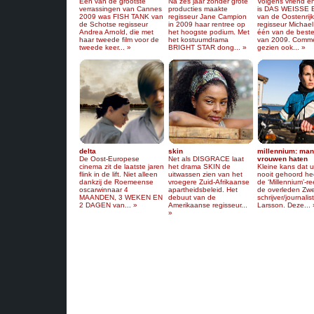
Eén van de grootste
Na zes jaar zonder grote
Volgens vriend en
verrassingen van Cannes
producties maakte
is DAS WEISSE
2009 was FISH TANK van
regisseur Jane Campion
van de Oostenrij
de Schotse regisseur
in 2009 haar rentree op
regisseur Michae
Andrea Arnold, die met
het hoogste podium. Met
één van de beste
haar tweede film voor de
het kostuumdrama
van 2009. Comme
tweede keer... »
BRIGHT STAR dong... »
gezien ook... »
delta
skin
millennium: man
De Oost-Europese
Net als DISGRACE laat
vrouwen haten
cinema zit de laatste jaren
het drama SKIN de
Kleine kans dat 
flink in de lift. Niet alleen
uitwassen zien van het
nooit gehoord he
dankzij de Roemeense
vroegere Zuid-Afrikaanse
de ‘Millennium’-r
oscarwinnaar 4
apartheidsbeleid. Het
de overleden Zw
MAANDEN, 3 WEKEN EN
debuut van de
schrijver/journalis
2 DAGEN van... »
Amerikaanse regisseur...
Larsson. Deze... 
»