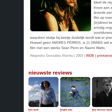
bleef de re
trouw aan z
leverde ee
film op ove
(in)direct b
ernstig ong
voortdurend
waardoor stukje bij beetje duidelijk wordt wat er pre
Hoewel geen
, is
wél e
AMORES PERROS
21 GRAMS
film met een sterke Sean Penn en Naomi Watts.
Alejandro Gonzáles Iñárritu
|
printversi
| 2003 |
IMDB
nieuwste reviews
fish tank
bright star
das weisse ban