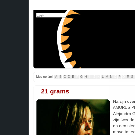
kies op titel
A
B
C
D
E
F
G
H
I
J
K
L
M
N
O
P
Q
R
S
21 grams
Na zijn ov
AMORES P
Alejandro G
zijn tweede
en een ster
move tot e