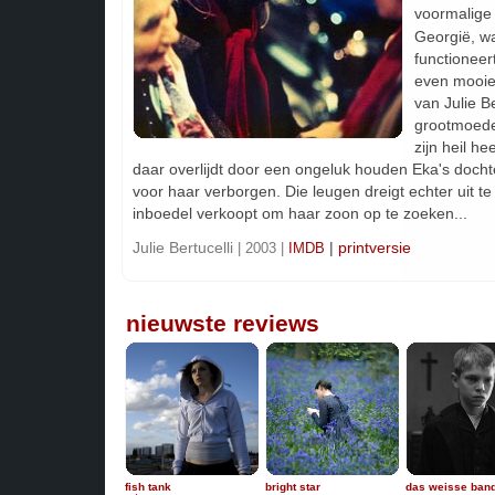
voormalig
Georgië, w
functioneer
even mooie
van Julie Be
grootmoede
zijn heil hee
daar overlijdt door een ongeluk houden Eka's docht
voor haar verborgen. Die leugen dreigt echter uit t
inboedel verkoopt om haar zoon op te zoeken...
Julie Bertucelli
|
printversie
| 2003 |
IMDB
nieuwste reviews
fish tank
bright star
das weisse ban