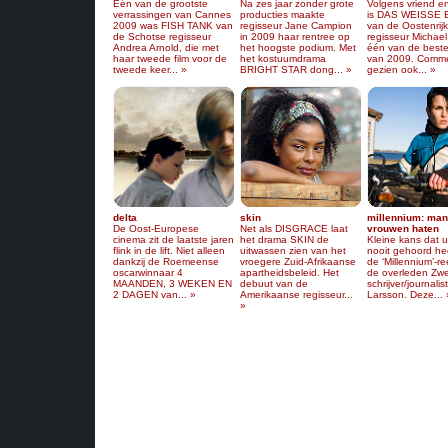
Eén van de grootste
Na zes jaar zonder grote
Volgens vriend en
verrassingen van Cannes
producties maakte
is DAS WEISSE
2009 was FISH TANK van
regisseur Jane Campion
van de Oostenrij
de Schotse regisseur
in 2009 haar rentree op
regisseur Michae
Andrea Arnold, die met
het hoogste podium. Met
één van de beste
haar tweede film voor de
het kostuumdrama
van 2009. Comme
tweede keer... »
BRIGHT STAR dong... »
gezien ook... »
delta
skin
millennium: man
De Oost-Europese
Net als DISGRACE laat
vrouwen haten
cinema zit de laatste jaren
het drama SKIN de
Kleine kans dat 
flink in de lift. Niet alleen
uitwassen zien van het
nooit gehoord he
dankzij de Roemeense
vroegere Zuid-Afrikaanse
de ‘Millennium’-r
oscarwinnaar 4
apartheidsbeleid. Het
de overleden Zw
MAANDEN, 3 WEKEN EN
debuut van de
schrijver/journalis
2 DAGEN van... »
Amerikaanse regisseur...
Larsson. Deze... 
»