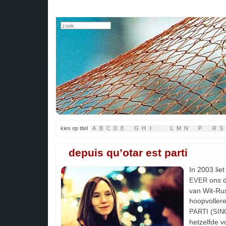
kies op titel
A
B
C
D
E
F
G
H
I
J
K
L
M
N
O
P
Q
R
S
depuis qu’otar est parti
In 2003 liet
ons d
EVER
van Wit-Rus
hoopvoller
(
PARTI
SIN
hetzelfde 