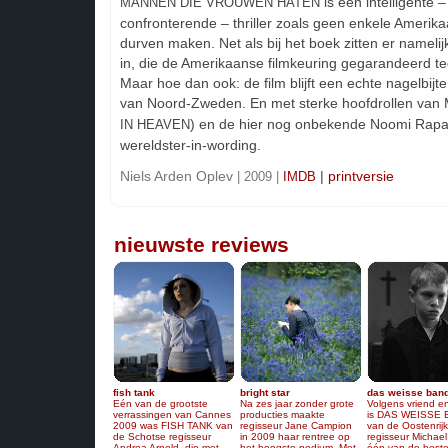
is een intelligente –
MANNEN DIE VROUWEN HATEN
confronterende – thriller zoals geen enkele Amerik
durven maken. Net als bij het boek zitten er nameli
in, die de Amerikaanse filmkeuring gegarandeerd te
Maar hoe dan ook: de film blijft een echte nagelbijt
van Noord-Zweden. En met sterke hoofdrollen van M
) en de hier nog onbekende Noomi Rap
IN HEAVEN
wereldster-in-wording.
Niels Arden Oplev
|
printversie
| 2009 |
IMDB
nieuwste reviews
fish tank
bright star
das weisse ban
Eén van de grootste
Na zes jaar zonder grote
Volgens vriend en
verrassingen van Cannes
producties maakte
is DAS WEISSE
2009 was FISH TANK van
regisseur Jane Campion
van de Oostenrij
de Schotse regisseur
in 2009 haar rentree op
regisseur Michae
Andrea Arnold, die met
het hoogste podium. Met
één van de beste