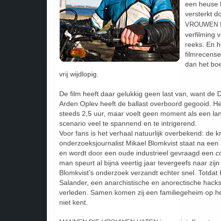
een heuse 
versterkt d
VROUWEN 
verfilming 
reeks. En h
filmrecense
dan het bo
vrij wijdlopig.
De film heeft daar gelukkig geen last van, want de 
Arden Oplev heeft de ballast overboord gegooid. He
steeds 2,5 uur, maar voelt geen moment als een lang
scenario veel te spannend en te intrigerend.
Voor fans is het verhaal natuurlijk overbekend: de kr
onderzoeksjournalist Mikael Blomkvist staat na een
en wordt door een oude industrieel gevraagd een
c
man speurt al bijna veertig jaar tevergeefs naar zij
Blomkvist’s onderzoek verzandt echter snel. Totdat hi
Salander, een anarchistische en anorectische hacks
verleden. Samen komen zij een familiegeheim op he
niet kent.