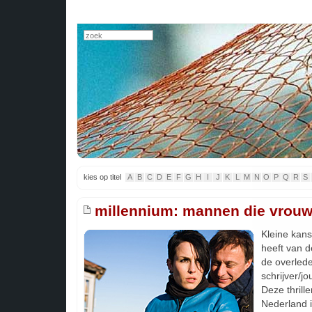
kies op titel
A
B
C
D
E
F
G
H
I
J
K
L
M
N
O
P
Q
R
S
millennium: mannen die vrouw
Kleine kans
heeft van d
de overled
schrijver/jo
Deze thriller
Nederland i