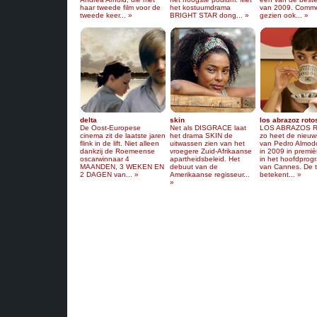
haar tweede film voor de
het kostuumdrama
van 2009. Comme
tweede keer... »
BRIGHT STAR dong... »
gezien ook... »
delta
skin
los abrazoz roto
De Oost-Europese
Net als DISGRACE laat
LOS ABRAZOS 
cinema zit de laatste jaren
het drama SKIN de
zo heet de nieuws
flink in de lift. Niet alleen
uitwassen zien van het
van Pedro Almodó
dankzij de Roemeense
vroegere Zuid-Afrikaanse
in 2009 in premiè
oscarwinnaar 4
apartheidsbeleid. Het
in het hoofdpro
MAANDEN, 3 WEKEN EN
debuut van de
van Cannes. De ti
2 DAGEN van... »
Amerikaanse regisseur...
betekent... »
»