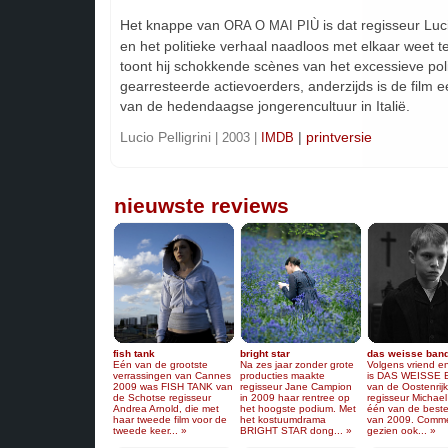
Het knappe van
is dat regisseur Luci
ORA O MAI PIÙ
en het politieke verhaal naadloos met elkaar weet t
toont hij schokkende scènes van het excessieve pol
gearresteerde actievoerders, anderzijds is de film e
van de hedendaagse jongerencultuur in Italië.
Lucio Pelligrini
|
printversie
| 2003 |
IMDB
nieuwste reviews
fish tank
bright star
das weisse ban
Eén van de grootste
Na zes jaar zonder grote
Volgens vriend en
verrassingen van Cannes
producties maakte
is DAS WEISSE
2009 was FISH TANK van
regisseur Jane Campion
van de Oostenrij
de Schotse regisseur
in 2009 haar rentree op
regisseur Michae
Andrea Arnold, die met
het hoogste podium. Met
één van de beste
haar tweede film voor de
het kostuumdrama
van 2009. Comme
tweede keer... »
BRIGHT STAR dong... »
gezien ook... »