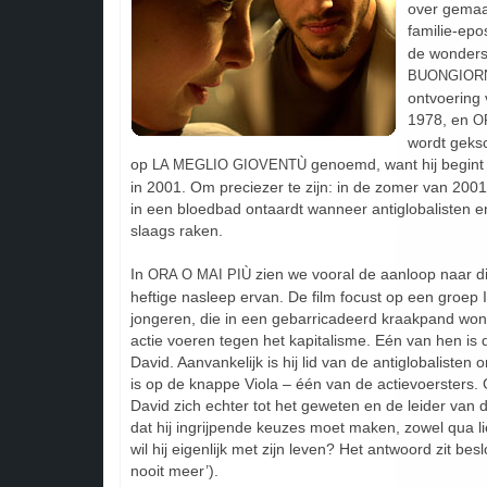
over gemaak
familie-ep
de wonders
BUONGIOR
ontvoering 
1978, en
O
wordt geks
op
genoemd, want hij begint w
LA MEGLIO GIOVENTÙ
in 2001. Om preciezer te zijn: in de zomer van 200
in een bloedbad ontaardt wanneer antiglobalisten 
slaags raken.
In
zien we vooral de aanloop naar d
ORA O MAI PIÙ
heftige nasleep ervan. De film focust op een groep 
jongeren, die in een gebarricadeerd kraakpand won
actie voeren tegen het kapitalisme. Eén van hen is 
David. Aanvankelijk is hij lid van de antiglobalisten o
is op de knappe Viola – één van de actievoersters
David zich echter tot het geweten en de leider van d
dat hij ingrijpende keuzes moet maken, zowel qua li
wil hij eigenlijk met zijn leven? Het antwoord zit beslo
nooit meer’).