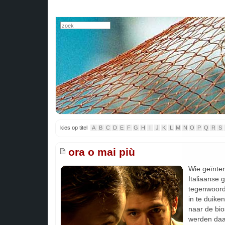
kies op titel
A
B
C
D
E
F
G
H
I
J
K
L
M
N
O
P
Q
R
S
ora o mai più
Wie geïnter
Italiaanse 
tegenwoord
in te duike
naar de bio
werden daar 