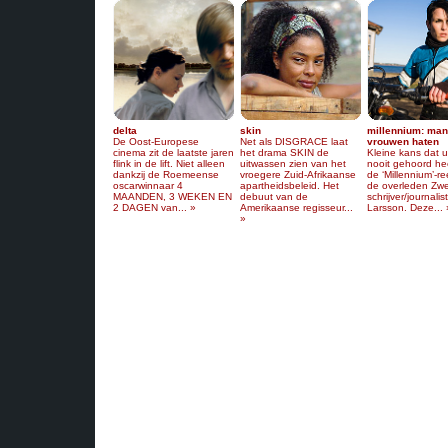
delta
skin
millennium: man
De Oost-Europese
Net als DISGRACE laat
vrouwen haten
cinema zit de laatste jaren
het drama SKIN de
Kleine kans dat 
flink in de lift. Niet alleen
uitwassen zien van het
nooit gehoord he
dankzij de Roemeense
vroegere Zuid-Afrikaanse
de ‘Millennium’-r
oscarwinnaar 4
apartheidsbeleid. Het
de overleden Zw
MAANDEN, 3 WEKEN EN
debuut van de
schrijver/journalis
2 DAGEN van... »
Amerikaanse regisseur...
Larsson. Deze... 
»