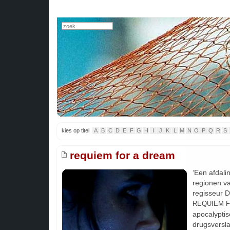
kies op titel
A
B
C
D
E
F
G
H
I
J
K
L
M
N
O
P
Q
R
S
requiem for a dream
‘Een afdali
regionen va
regisseur D
REQUIEM F
apocalyptis
drugsversl