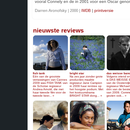
vooral Connely en de in 2001 voor een Oscar geno
Darren Aronofsky
|
printversie
| 2000 |
IMDB
nieuwste reviews
fish tank
bright star
das weisse ban
Eén van de grootste
Na zes jaar zonder grote
Volgens vriend en
verrassingen van Cannes
producties maakte
is DAS WEISSE
2009 was FISH TANK van
regisseur Jane Campion
van de Oostenrij
de Schotse regisseur
in 2009 haar rentree op
regisseur Michae
Andrea Arnold, die met
het hoogste podium. Met
één van de beste
haar tweede film voor de
het kostuumdrama
van 2009. Comme
tweede keer... »
BRIGHT STAR dong... »
gezien ook... »