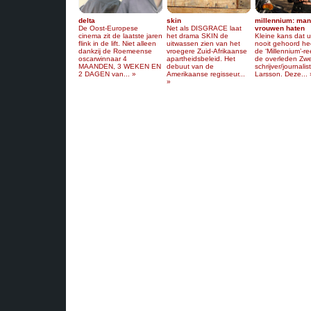
delta
skin
millennium: man
De Oost-Europese
Net als DISGRACE laat
vrouwen haten
cinema zit de laatste jaren
het drama SKIN de
Kleine kans dat 
flink in de lift. Niet alleen
uitwassen zien van het
nooit gehoord he
dankzij de Roemeense
vroegere Zuid-Afrikaanse
de ‘Millennium’-r
oscarwinnaar 4
apartheidsbeleid. Het
de overleden Zw
MAANDEN, 3 WEKEN EN
debuut van de
schrijver/journalis
2 DAGEN van... »
Amerikaanse regisseur...
Larsson. Deze... 
»