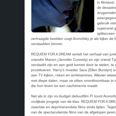
in filmland
de desastr
drugsmisbru
weergegeven
gebruik van
supersnel 
splitscreen
vertraagde beelden zuigt Aronofsky je als kijker de
verslaafden binnen.
vertelt het verhaal van junk
REQUIEM FOR A DREAM
vriendin Marion (Jennifer Connely) en zijn vriend T
verslaafd zijn en aan geld komen door te stelen, te 
prostitueren. Harry’s moeder Sara (Ellen Burstyn) is
aan
-kijken, roken en amfetamines. Allevier wiss
TV
met diepe dalen, maar ze zitten onontkoombaar in 
die hun leven tot een nachtmerrie maakt.
Net als in zijn no-budget debuutfilm
toont Aronofs
PI
vrolijkste jongetje van de klas:
REQUIEM FOR A DR
zwartste en deprimerendste films sinds tijden. Tegelij
van de spectaculairste films van de afgelopen jaren,