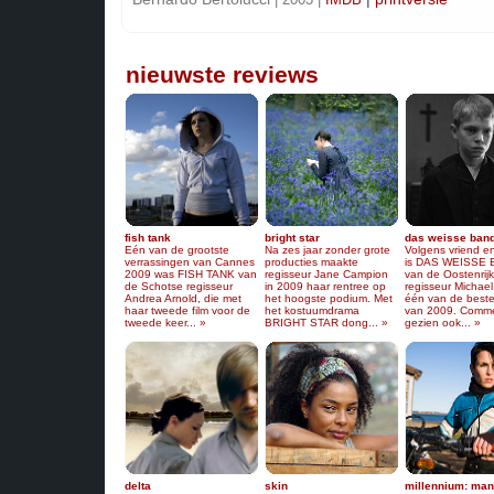
nieuwste reviews
fish tank
bright star
das weisse ban
Eén van de grootste
Na zes jaar zonder grote
Volgens vriend en
verrassingen van Cannes
producties maakte
is DAS WEISSE
2009 was FISH TANK van
regisseur Jane Campion
van de Oostenrij
de Schotse regisseur
in 2009 haar rentree op
regisseur Michae
Andrea Arnold, die met
het hoogste podium. Met
één van de beste
haar tweede film voor de
het kostuumdrama
van 2009. Comme
tweede keer... »
BRIGHT STAR dong... »
gezien ook... »
delta
skin
millennium: man