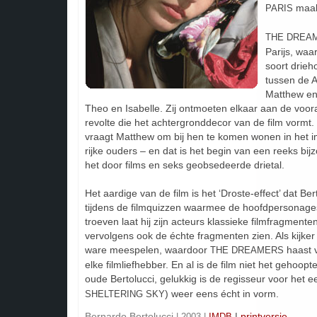
maak
PARIS
THE DREA
Parijs, waa
soort drieh
tussen de 
Matthew en
Theo en Isabelle. Zij ontmoeten elkaar aan de voor
revolte die het achtergronddecor van de film vormt.
vraagt Matthew om bij hen te komen wonen in het 
rijke ouders – en dat is het begin van een reeks bij
het door films en seks geobsedeerde drietal.
Het aardige van de film is het ‘Droste-effect’ dat Bert
tijdens de filmquizzen waarmee de hoofdpersonages
troeven laat hij zijn acteurs klassieke filmfragmente
vervolgens ook de échte fragmenten zien. Als kijker 
ware meespelen, waardoor
haast v
THE DREAMERS
elke filmliefhebber. En al is de film niet het gehoo
oude Bertolucci, gelukkig is de regisseur voor het e
) weer eens écht in vorm.
SHELTERING SKY
Bernardo Bertolucci
|
printversie
| 2003 |
IMDB