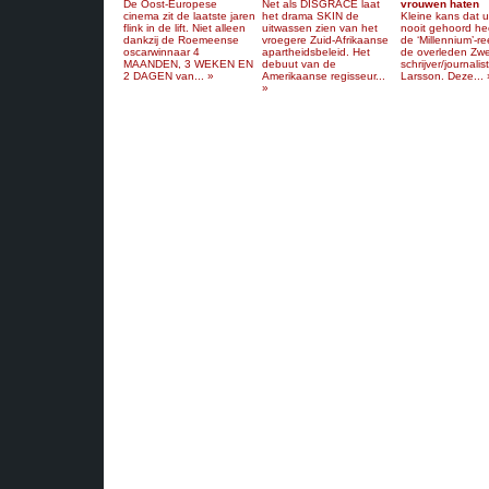
De Oost-Europese
Net als DISGRACE laat
vrouwen haten
cinema zit de laatste jaren
het drama SKIN de
Kleine kans dat 
flink in de lift. Niet alleen
uitwassen zien van het
nooit gehoord he
dankzij de Roemeense
vroegere Zuid-Afrikaanse
de ‘Millennium’-r
oscarwinnaar 4
apartheidsbeleid. Het
de overleden Zw
MAANDEN, 3 WEKEN EN
debuut van de
schrijver/journalis
2 DAGEN van... »
Amerikaanse regisseur...
Larsson. Deze... 
»