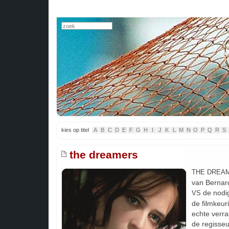
kies op titel
A
B
C
D
E
F
G
H
I
J
K
L
M
N
O
P
Q
R
S
the dreamers
THE DREA
van Bernard
de nodig
VS
de filmkeur
echte verras
de regisseu