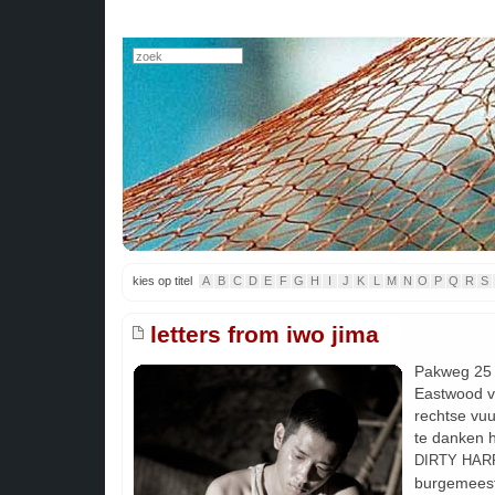
kies op titel
A
B
C
D
E
F
G
H
I
J
K
L
M
N
O
P
Q
R
S
letters from iwo jima
Pakweg 25 j
Eastwood v
rechtse vuu
te danken h
DIRTY HAR
burgemeest