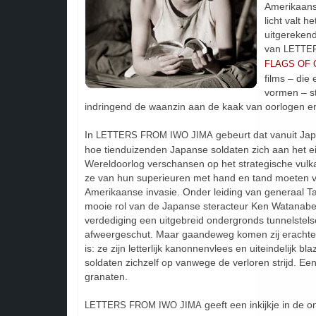
Amerikaans
licht valt h
uitgerekend
van
LETTE
FLAGS OF 
films – die
vormen – ste
indringend de waanzin aan de kaak van oorlogen e
In
gebeurt dat vanuit Jap
LETTERS FROM IWO JIMA
hoe tienduizenden Japanse soldaten zich aan het 
Wereldoorlog verschansen op het strategische vulka
ze van hun superieuren met hand en tand moeten 
Amerikaanse invasie. Onder leiding van generaal T
mooie rol van de Japanse steracteur Ken Watanabe)
verdediging een uitgebreid ondergronds tunnelstel
afweergeschut. Maar gaandeweg komen zij erachter 
is: ze zijn letterlijk kanonnenvlees en uiteindelijk b
soldaten zichzelf op vanwege de verloren strijd. E
granaten.
geeft een inkijkje in de 
LETTERS FROM IWO JIMA