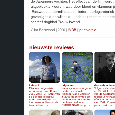
de Japanners vochten. Het effect van de film wordt 
uitgebleekte kleuren, waardoor bloed en vlammen ju
‘Eastwood ondermijnt subtiel iedere oorlogsretoriek te
gevoeligheid en wijsheid – toch ook respect betoont
schreef dagblad
Trouw
lovend.
Clint Eastwood
|
printversie
| 2006 |
IMDB
nieuwste reviews
fish tank
bright star
das weisse ban
Eén van de grootste
Na zes jaar zonder grote
Volgens vriend en
verrassingen van Cannes
producties maakte
is DAS WEISSE
2009 was FISH TANK van
regisseur Jane Campion
van de Oostenrij
de Schotse regisseur
in 2009 haar rentree op
regisseur Michae
Andrea Arnold, die met
het hoogste podium. Met
één van de beste
haar tweede film voor de
het kostuumdrama
van 2009. Comme
tweede keer... »
BRIGHT STAR dong... »
gezien ook... »