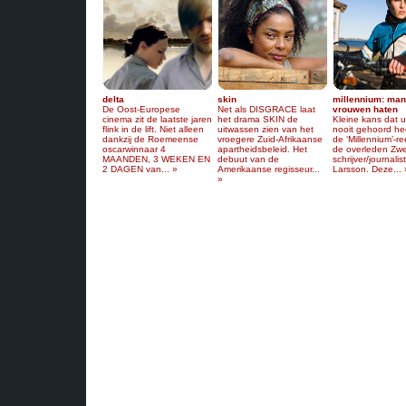
delta
skin
millennium: man
De Oost-Europese
Net als DISGRACE laat
vrouwen haten
cinema zit de laatste jaren
het drama SKIN de
Kleine kans dat 
flink in de lift. Niet alleen
uitwassen zien van het
nooit gehoord he
dankzij de Roemeense
vroegere Zuid-Afrikaanse
de ‘Millennium’-r
oscarwinnaar 4
apartheidsbeleid. Het
de overleden Zw
MAANDEN, 3 WEKEN EN
debuut van de
schrijver/journalis
2 DAGEN van... »
Amerikaanse regisseur...
Larsson. Deze... 
»