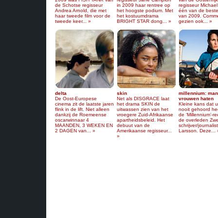
de Schotse regisseur
in 2009 haar rentree op
regisseur Michae
Andrea Arnold, die met
het hoogste podium. Met
één van de beste
haar tweede film voor de
het kostuumdrama
van 2009. Comme
tweede keer... »
BRIGHT STAR dong... »
gezien ook... »
delta
skin
millennium: man
De Oost-Europese
Net als DISGRACE laat
vrouwen haten
cinema zit de laatste jaren
het drama SKIN de
Kleine kans dat 
flink in de lift. Niet alleen
uitwassen zien van het
nooit gehoord he
dankzij de Roemeense
vroegere Zuid-Afrikaanse
de ‘Millennium’-r
oscarwinnaar 4
apartheidsbeleid. Het
de overleden Zw
MAANDEN, 3 WEKEN EN
debuut van de
schrijver/journalis
2 DAGEN van... »
Amerikaanse regisseur...
Larsson. Deze... 
»