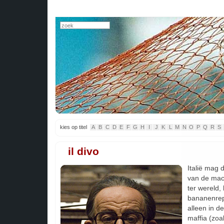
kies op titel
A
B
C
D
E
F
G
H
I
J
K
L
M
N
O
P
Q
R
S
il divo
Italië mag 
van de mach
ter wereld, 
bananenrepu
alleen in 
maffia (zoa