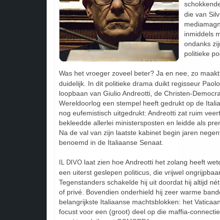
schokkend
die van Sil
mediamagna
inmiddels 
ondanks zij
politieke p
Was het vroeger zoveel beter? Ja en nee, zo maak
duidelijk. In dit politieke drama duikt regisseur Paol
loopbaan van Giulio Andreotti, de Christen-Democr
Wereldoorlog een stempel heeft gedrukt op de Italiaa
nog eufemistisch uitgedrukt: Andreotti zat ruim veert
bekleedde allerlei ministersposten en leidde als pre
Na de val van zijn laatste kabinet begin jaren negen
benoemd in de Italiaanse Senaat.
laat zien hoe Andreotti het zolang heeft wete
IL DIVO
een uiterst geslepen politicus, die vrijwel ongrijpba
Tegenstanders schakelde hij uit doordat hij altijd nét
of privé. Bovendien onderhield hij zeer warme ban
belangrijkste Italiaanse machtsblokken: het Vaticaan
focust voor een (groot) deel op die maffia-connect