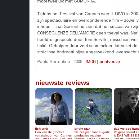
mooi tweeluik met
.
GOMORRA
Tijdens het Festival van Cannes won
in 2008
IL DIVO
zijn spectaculaire en overdonderende film – zowel 
inhoud – laat Sorrentino zien dat het succes van zij
geen toeval was. Net a
CONSEGUENZE DELL’AMORE
hoofdrol gespeeld door Toni Servillo, misschien wel
Italië. Geholpen door veel schminck en latex zet de
stoïcijnse Andreotti bijna angstwekkend levensecht 
Paolo Sorrentino
|
printversie
| 2008 |
IMDB
nieuwste reviews
fish tank
bright star
das weisse ban
Eén van de grootste
Na zes jaar zonder grote
Volgens vriend en
verrassingen van Cannes
producties maakte
is DAS WEISSE
2009 was FISH TANK van
regisseur Jane Campion
van de Oostenrij